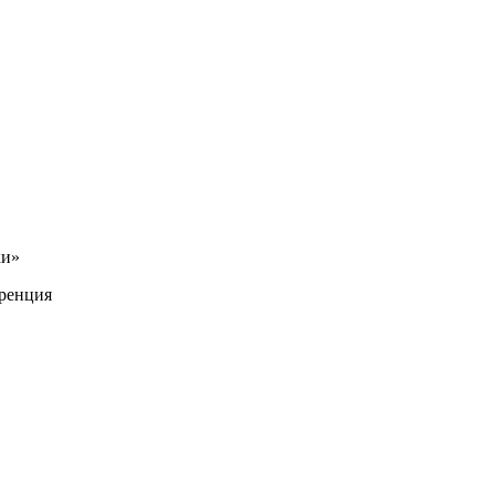
ки»
ренция