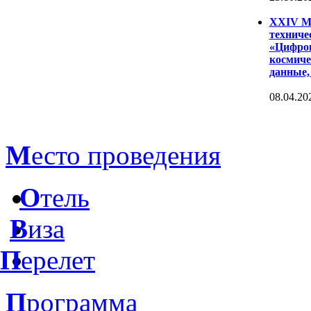
XXIV Ме
техниче
«Цифров
космиче
данные,
08.04.20
М
есто проведения
О
тель
В
иза
П
ерелет
П
рограмма