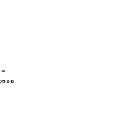
ки»
ренция