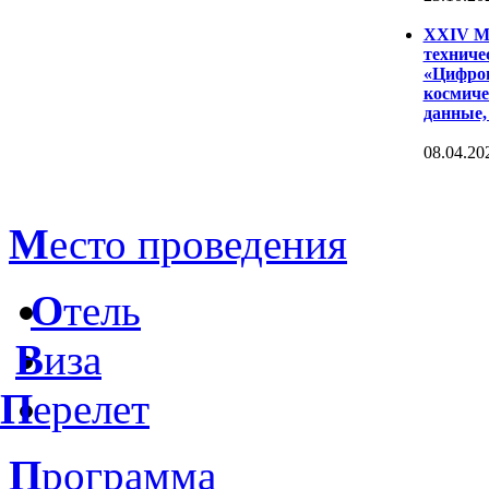
XXIV Ме
техниче
«Цифров
космиче
данные,
08.04.20
М
есто проведения
О
тель
В
иза
П
ерелет
П
рограмма