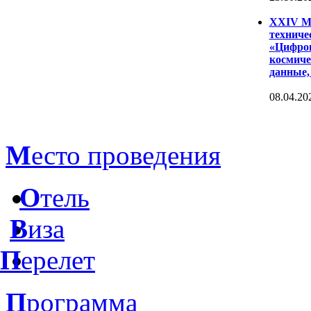
XXIV Ме
техниче
«Цифров
космиче
данные,
08.04.20
М
есто проведения
О
тель
В
иза
П
ерелет
П
рограмма