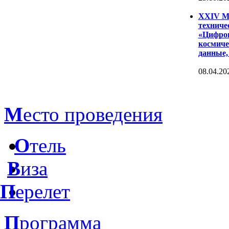
XXIV Ме
техниче
«Цифров
космиче
данные,
08.04.20
М
есто проведения
О
тель
В
иза
П
ерелет
П
рограмма