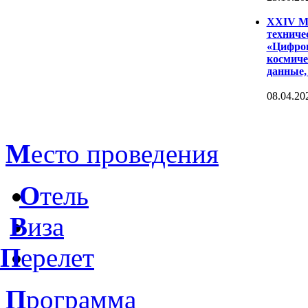
XXIV Ме
техниче
«Цифров
космиче
данные,
08.04.20
М
есто проведения
О
тель
В
иза
П
ерелет
П
рограмма