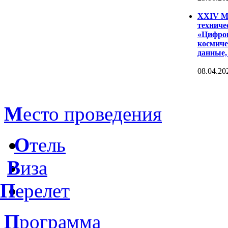
XXIV Ме
техниче
«Цифров
космиче
данные,
08.04.20
М
есто проведения
О
тель
В
иза
П
ерелет
П
рограмма